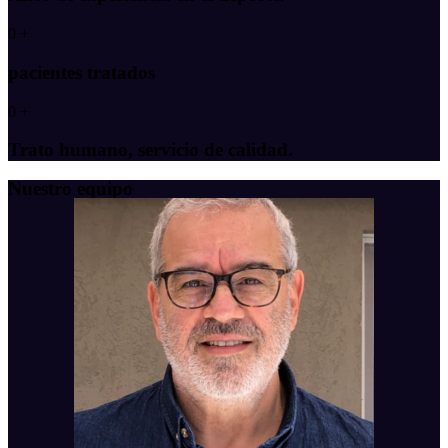
0
+
pacientes tratados
0
+
Trato humano, servicio de calidad.
Nuestro equipo