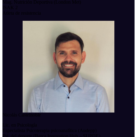
Mag. Nutrición Deportiva (London Met)
ISAK 2
Atleta de resistencia
Nicolás Castelnoble
Lic. en Psicología
Especialista Psicoterapia psicoanalítica (Audepp)
Psi. del deporte (Barça Innovation Hub – SUPDE)