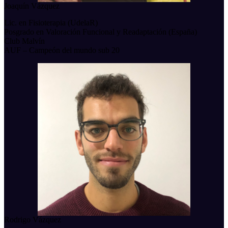
Joaquín Vázquez
Lic. en Fisioterapia (UdelaR)
Posgrado en Valoración Funcional y Readaptación (España)
Club Malvín
AUF – Campeón del mundo sub 20
Rodrigo Vázquez