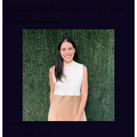
Lic. en Nutrición (UdelaR)
Mag. Nutrición Deportiva y Entrenamiento (UE- Real Madrid)
ISAK 2, CFSC
Nutrición en alto rendimiento
Florencia Pino
Lic. en Nutrición (UCU)