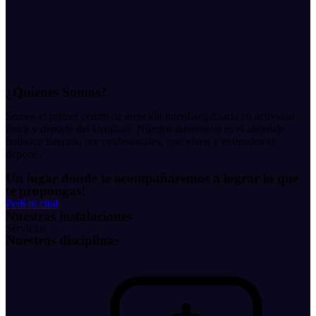
¿Quienes Somos?
Somos el primer centro de atención interdisciplinaria en actividad
física y deporte del Uruguay. Nuestro diferencial es el abordaje
holístico
liderado por profesionales, que viven y entienden el
deporte.
Un lugar donde te acompañaremos a lograr lo que
te propongas!
Pedí tu cita!
Nuestras instalaciones
Servicios
Nuestras disciplinas