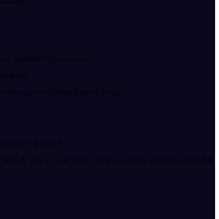
ibilidades.
ión, evaluación y tratamiento.
inquietud.
siones causadas por el ejercicio físico.
e nuestros pacientes.
stilo de vida de las personas conspira contra la suficiente cantidad y