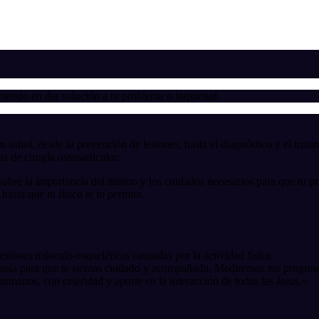
etido en dar solución a tu problema o inquietud.
n salud, desde la prevención de lesiones, hasta el diagnóstico y el trat
s de cirugía osteoarticular.
 sobre la importancia del mismo y los cuidados necesarios para que tu 
hasta que tu físico te lo permita.
esiones músculo-esqueléticas causadas por la actividad física.
anía para que te sientas cuidado y acompañado. Mediremos tus progresos 
umanos, con celeridad y aporte en la interacción de todas las áreas.»