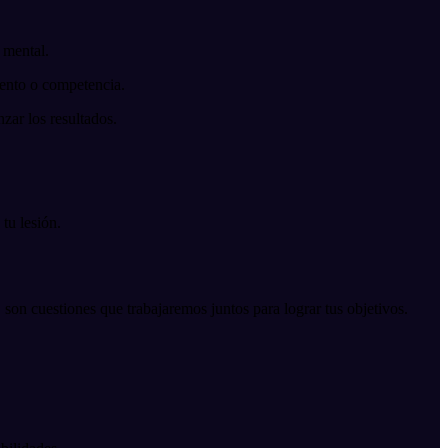
 mental.
iento o competencia.
nzar los resultados.
tu lesión.
 son cuestiones que trabajaremos juntos para lograr tus objetivos.