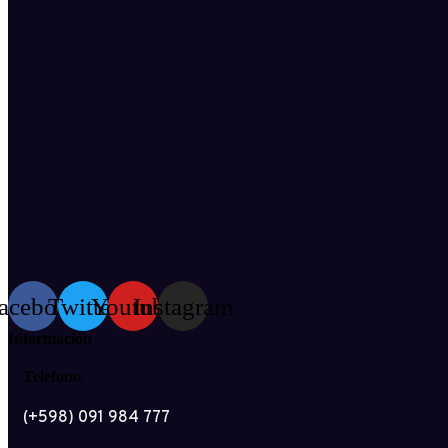
acebook
Twitter
Youtube
Instagram
Información
Telefono
(+598) 091 984 777