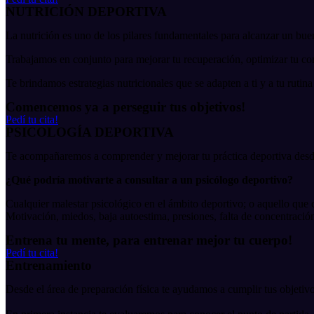
NUTRICIÓN DEPORTIVA
La nutrición es uno de los pilares fundamentales para alcanzar un buen
Trabajamos en conjunto para mejorar tu recuperación, optimizar tu com
Te brindamos estrategias nutricionales que se adapten a ti y a tu rutina
Comencemos ya a perseguir tus objetivos!
Pedí tu cita!
PSICOLOGÍA DEPORTIVA
Te acompañaremos a comprender y mejorar tu práctica deportiva desde e
¿Qué podría motivarte a consultar a un psicólogo deportivo?
Cualquier malestar psicológico en el ámbito deportivo; o aquello que 
Motivación, miedos, baja autoestima, presiones, falta de concentración
Entrena tu mente, para entrenar mejor tu cuerpo!
Pedí tu cita!
Entrenamiento
Desde el área de preparación física te ayudamos a cumplir tus objetivo