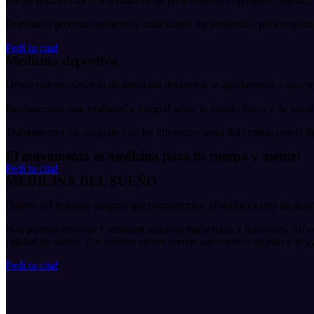
En primera instancia te evaluaremos para conocer el punto de partida,
Durante el proceso medimos y analizamos tus progresos, para reajusta
Pedí tu cita!
Medicina deportiva
Desde nuestro servicio de medicina deportiva, te ayudaremos a que pra
Realizaremos una evaluación integral sobre tu estado físico y de salud
Trabajaremos en conjunto con las diferentes áreas del centro, con el fi
El movimiento es medicina para tu cuerpo y mente!
Pedí tu cita!
MEDICINA DEL SUEÑO
Dentro del enfoque integral que proponemos, el sueño es uno de nuestr
Nos permite renovar y restaurar nuestras estructuras y funciones, así 
calidad de sueño. ¡En nuestro centro somos conscientes de esto y te 
Pedí tu cita!