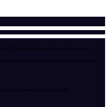
amiento. Se busca intervenir tanto en la prevención, como en la
práctica deportiva sea segura. Buscaremos una solución para que
para que tu vuelta a la actividad sea segura.