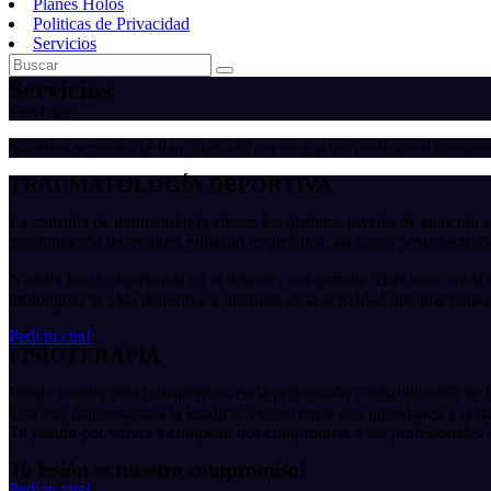
Planes Holos
Politicas de Privacidad
Servicios
Servicios
Servicios
Nuestros servicios se han diseñado por un equipo profesional comprom
TRAUMATOLOGÍA DEPORTIVA
La consulta de traumatología abarca los distintos niveles de atención e
rehabilitación de lesiones músculo esquelética, así como postoperatoria
Nuestra basta experiencia en el deporte, nos permite tener conciencia
prolongues tu vida deportiva y disfrutes de la actividad que practiques 
Pedí tu cita!
FISIOTERAPIA
Desde nuestra área trabajaremos en la prevención y rehabilitación de l
Una vez diagnosticada la lesión te atenderemos con inmediatez y cerc
Tu pasión por volver a competir, nos compromete a ser profesionales h
Tu lesión es nuestro compromiso!
Pedí tu cita!