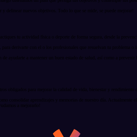
 luego diseñamos un plan que persiga tus objetivos y contemple tus pos
r y delinear nuevos objetivos. Todo lo que se mide, se puede mejorar!
ctiques tu actividad física o deporte de forma segura, desde la prevenc
, para derivarte con el o los profesionales que resuelvan tu problema o 
n de ayudarte a mantener un buen estado de salud, así como a prevenir le
os obligados para mejorar la calidad de vida, bienestar y rendimiento d
como consolidar aprendizajes y memorias de nuestro día. Actualmente el e
ayudamos a mejorarlo!